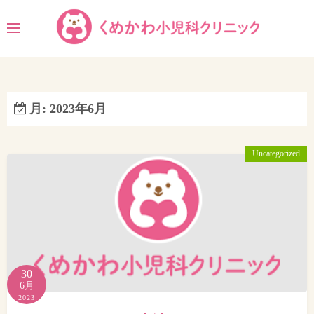
コ
ン
テ
ン
ツ
へ
月:
2023年6月
ス
キ
ッ
Uncategorized
プ
30
6月
2023