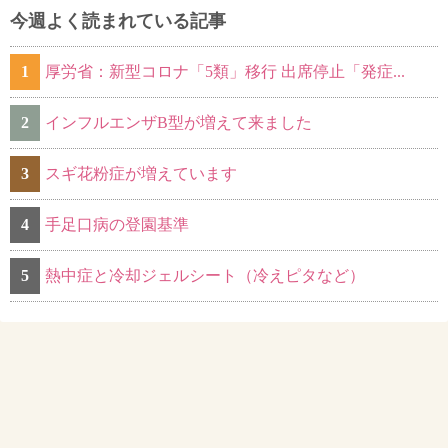
今週よく読まれている記事
1
厚労省：新型コロナ「5類」移行 出席停止「発症...
2
インフルエンザB型が増えて来ました
3
スギ花粉症が増えています
4
手足口病の登園基準
5
熱中症と冷却ジェルシート（冷えピタなど）