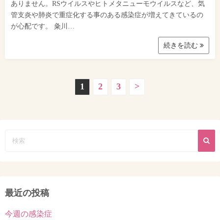
ありません。RSウイルスやヒトメタニューモウイルスなど、気
管支炎や肺炎で重症化する事のある感染症が増えてきているの
が心配です。 粂川…
続きを読む
投
1
2
3
>
稿
ナ
ビ
ゲ
ー
最近の投稿
シ
今週の感染症