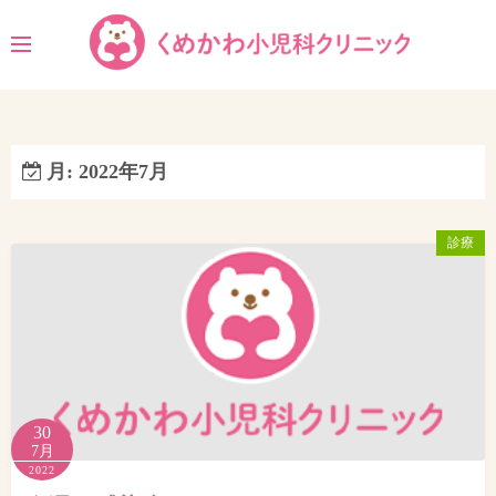
コ
ン
テ
ン
ツ
へ
月:
2022年7月
ス
キ
ッ
診療
プ
30
7月
2022