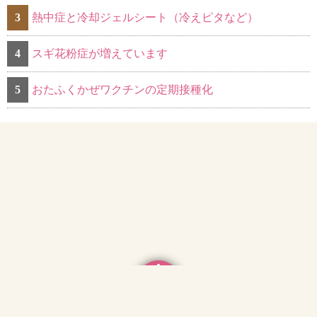
3
熱中症と冷却ジェルシート（冷えピタなど）
4
スギ花粉症が増えています
5
おたふくかぜワクチンの定期接種化
©2026
くめかわ小児科クリニック ブログ