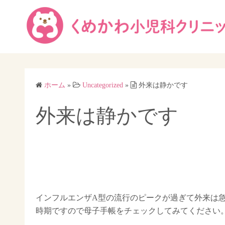
コ
ン
テ
ン
ツ
へ
ス
ホーム
»
Uncategorized
»
外来は静かです
キ
外来は静かです
ッ
プ
インフルエンザA型の流行のピークが過ぎて外来は
時期ですので母子手帳をチェックしてみてください