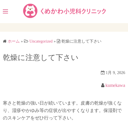
コ
ン
テ
ン
ツ
へ
ホーム
»
Uncategorized
»
乾燥に注意して下さい
ス
キ
乾燥に注意して下さい
ッ
プ
1月 9, 2026
kumekawa
寒さと乾燥の強い日が続いています。皮膚の乾燥が強くな
り、湿疹やかゆみ等の症状が出やすくなります。保湿剤で
のスキンケアをぜひ行って下さい。