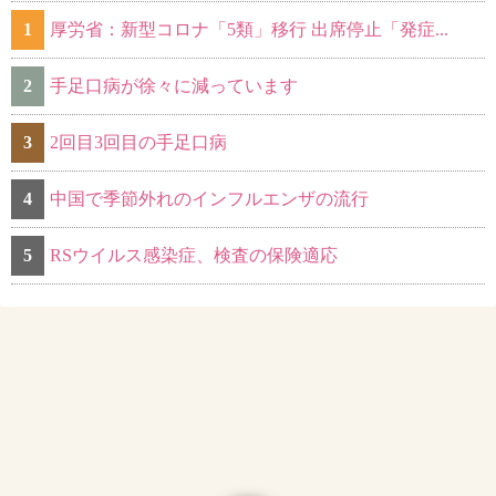
1
厚労省：新型コロナ「5類」移行 出席停止「発症...
2
手足口病が徐々に減っています
3
2回目3回目の手足口病
4
中国で季節外れのインフルエンザの流行
5
RSウイルス感染症、検査の保険適応