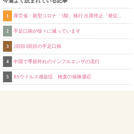
今週よく読まれている記事
1
厚労省：新型コロナ「5類」移行 出席停止「発症...
2
手足口病が徐々に減っています
3
2回目3回目の手足口病
4
中国で季節外れのインフルエンザの流行
5
RSウイルス感染症、検査の保険適応