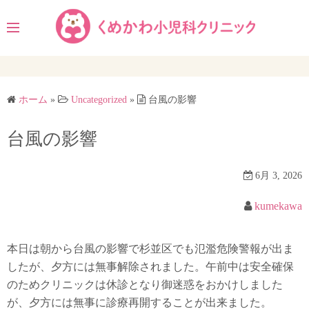
コ
ン
テ
ン
ツ
へ
ホーム
»
Uncategorized
»
台風の影響
ス
キ
台風の影響
ッ
プ
6月 3, 2026
kumekawa
本日は朝から台風の影響で杉並区でも氾濫危険警報が出ま
したが、夕方には無事解除されました。午前中は安全確保
のためクリニックは休診となり御迷惑をおかけしました
が、夕方には無事に診療再開することが出来ました。