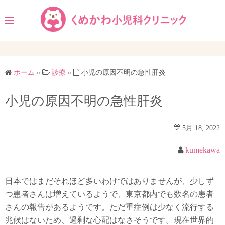
コ
ン
テ
ン
ツ
へ
ホーム
»
診療
»
小児の原因不明の急性肝炎
ス
キ
小児の原因不明の急性肝炎
ッ
プ
5月 18, 2022
kumekawa
日本ではまだそれほど多いわけではありませんが、少しず
つ患者さんは増えているようで、東京都内でも数名の患者
さんの報告があるようです。ただ重症例は少なく流行する
兆候はないため、過剰な心配はなさそうです。現在世界的