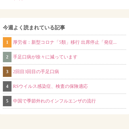
今週よく読まれている記事
1
厚労省：新型コロナ「5類」移行 出席停止「発症...
2
手足口病が徐々に減っています
3
2回目3回目の手足口病
4
RSウイルス感染症、検査の保険適応
5
中国で季節外れのインフルエンザの流行