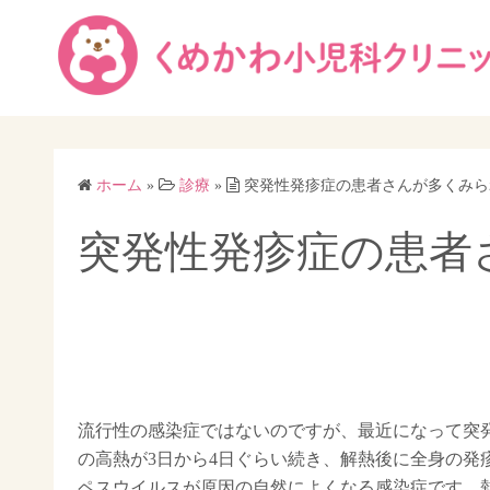
コ
ン
テ
ン
ツ
へ
ス
ホーム
»
診療
»
突発性発疹症の患者さんが多くみら
キ
突発性発疹症の患者
ッ
プ
流行性の感染症ではないのですが、最近になって突発
の高熱が3日から4日ぐらい続き、解熱後に全身の発
ペスウイルスが原因の自然によくなる感染症です。