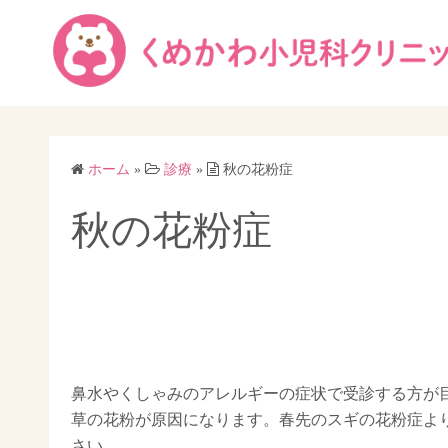
コ
ン
テ
ン
ツ
へ
ス
ホーム
»
診療
»
秋の花粉症
キ
秋の花粉症
ッ
プ
鼻水やくしゃみのアレルギーの症状で受診する方が目
草の花粉が原因になります。春先のスギの花粉症よ
さい。